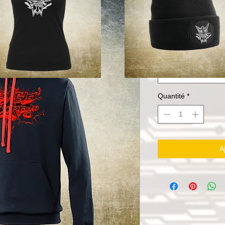
SWEAT CAP
Prix
50,00 €
Taille
*
Sélectionner
Quantité
*
A