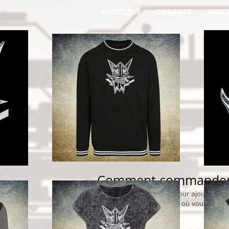
BOUTIQUE
CONTACT
HERE
​Comment commander 
Paragraphe. Cliquez ici pour ajouter vot
les polices. Déplacez-moi où vous le souh
vos équipes.