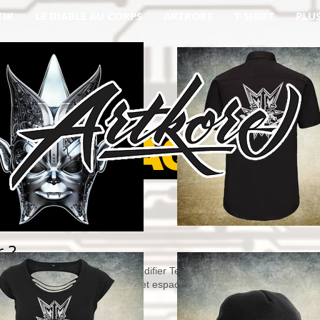
TIK
LE DIABLE AU CORPS
ARTKORE
T-SHIRT
PLU
FAQ
?​
re propre texte. Cliquez sur
«
Modifier Texte
»
ou double-cliquez ici pour
aitez sur votre page. Utilisez cet espace pour décrire votre activité. P